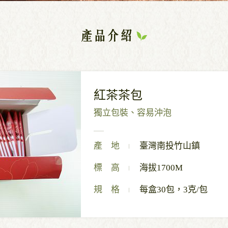
紅茶茶包
獨立包裝、容易沖泡
產 地
臺灣南投竹山鎮
標 高
海拔1700M
規 格
每盒30包，3克/包